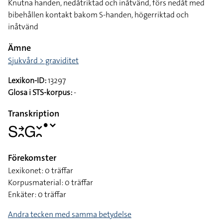
Knutna handen, nedåtriktad och inåtvänd, förs nedåt med
bibehållen kontakt bakom S-handen, högerriktad och
inåtvänd
Ämne
Sjukvård > graviditet
Lexikon-ID:
13297
Glosa i STS-korpus:
-
Transkription
􌥅􌥔􌥘􌤦􌥖􌥘􌤟􌥧
Förekomster
Lexikonet: 0 träffar
Korpusmaterial: 0 träffar
Enkäter: 0 träffar
Andra tecken med samma betydelse