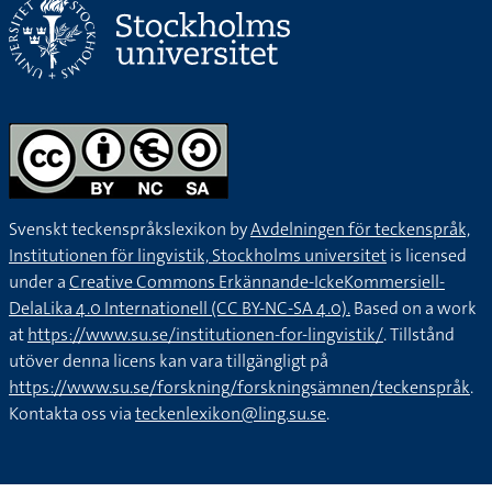
Svenskt teckenspråkslexikon by
Avdelningen för teckenspråk,
Institutionen för lingvistik, Stockholms universitet
is licensed
under a
Creative Commons Erkännande-IckeKommersiell-
DelaLika 4.0 Internationell (CC BY-NC-SA 4.0).
Based on a work
at
https://www.su.se/institutionen-for-lingvistik/
. Tillstånd
utöver denna licens kan vara tillgängligt på
https://www.su.se/forskning/forskningsämnen/teckenspråk
.
Kontakta oss via
teckenlexikon@ling.su.se
.