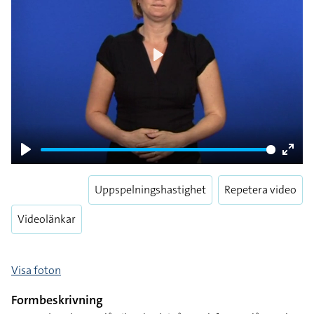
Play
Play
Enter
fulls
Uppspelningshastighet
Repetera video
Videolänkar
Visa foton
Formbeskrivning