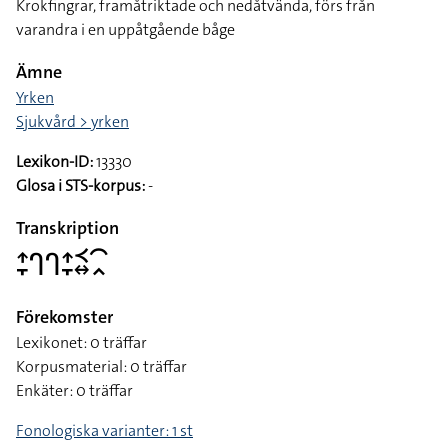
Krokfingrar, framåtriktade och nedåtvända, förs från
varandra i en uppåtgående båge
Ämne
Yrken
Sjukvård > yrken
Lexikon-ID:
13330
Glosa i STS-korpus:
-
Transkription
􌤴􌥙􌤪􌤪􌤴􌥙􌥹􌦉􌥯􌥿
Förekomster
Lexikonet: 0 träffar
Korpusmaterial: 0 träffar
Enkäter: 0 träffar
Fonologiska varianter: 1 st