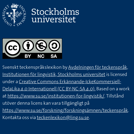
Svenskt teckenspråkslexikon by
Avdelningen för teckenspråk,
Institutionen för lingvistik, Stockholms universitet
is licensed
under a
Creative Commons Erkännande-IckeKommersiell-
DelaLika 4.0 Internationell (CC BY-NC-SA 4.0).
Based on a work
at
https://www.su.se/institutionen-for-lingvistik/
. Tillstånd
utöver denna licens kan vara tillgängligt på
https://www.su.se/forskning/forskningsämnen/teckenspråk
.
Kontakta oss via
teckenlexikon@ling.su.se
.