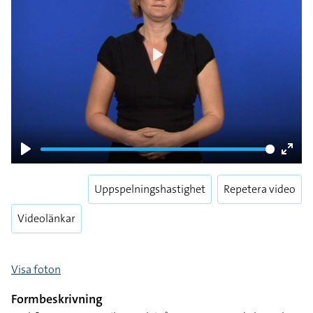
Play
Play
Enter
fulls
Uppspelningshastighet
Repetera video
Videolänkar
Visa foton
Formbeskrivning