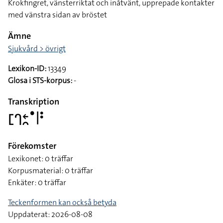
Krokfingret, vänsterriktat och inåtvänt, upprepade kontakter
med vänstra sidan av bröstet
Ämne
Sjukvård > övrigt
Lexikon-ID:
13349
Glosa i STS-korpus:
-
Transkription
􌤕􌤪􌥓􌥘􌤟􌥼􌥻
Förekomster
Lexikonet: 0 träffar
Korpusmaterial: 0 träffar
Enkäter: 0 träffar
Teckenformen kan också betyda
Uppdaterat: 2026-08-08