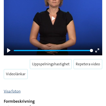
Play
Play
Enter
fulls
Uppspelningshastighet
Repetera video
Videolänkar
Visa foton
Formbeskrivning