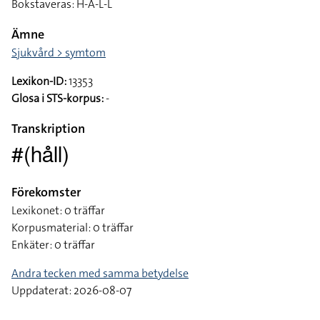
Bokstaveras: H-Å-L-L
Ämne
Sjukvård > symtom
Lexikon-ID:
13353
Glosa i STS-korpus:
-
Transkription
#(håll)
Förekomster
Lexikonet: 0 träffar
Korpusmaterial: 0 träffar
Enkäter: 0 träffar
Andra tecken med samma betydelse
Uppdaterat: 2026-08-07