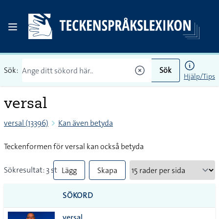
Sök:
Sök
Hjälp/Tips
versal
versal (13396)
Kan även betyda
Teckenformen för versal kan också betyda
Sökresultat: 3 st
Lägg
Skapa
till
PDF
SÖKORD
alla i
versal