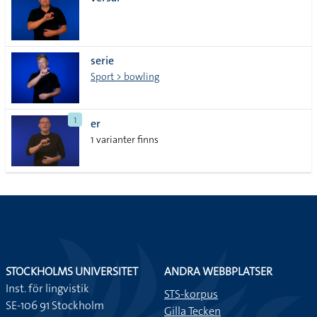
lista
serie
Sport > bowling
1
er
1 varianter finns
STOCKHOLMS UNIVERSITET
ANDRA WEBBPLATSER
Inst. för lingvistik
STS-korpus
SE-106 91 Stockholm
Gilla Tecken