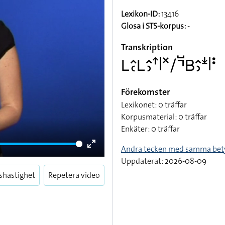
Lexikon-ID:
13416
Glosa i STS-korpus:
-
Transkription
􌥈􌤵􌥗􌥈􌤵􌤶􌦃􌥼􌦎􌥠􌤡􌤹􌤧􌤵􌤶􌥶􌥼􌥻
Förekomster
Lexikonet: 0 träffar
Korpusmaterial: 0 träffar
Enkäter: 0 träffar
Andra tecken med samma bet
Enter
Uppdaterat: 2026-08-09
fullscreen
shastighet
Repetera video