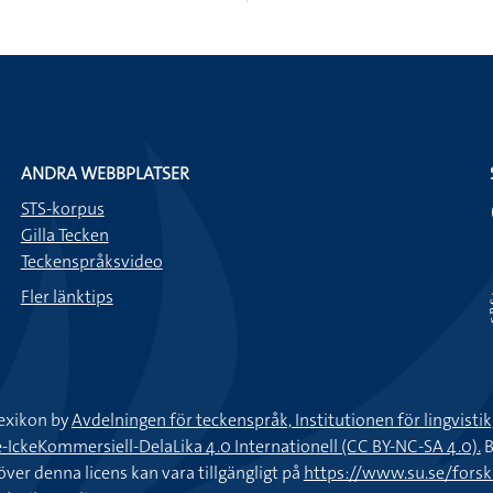
ANDRA WEBBPLATSER
STS-korpus
Gilla Tecken
Teckenspråksvideo
Fler länktips
exikon by
Avdelningen för teckenspråk, Institutionen för lingvisti
keKommersiell-DelaLika 4.0 Internationell (CC BY-NC-SA 4.0).
B
töver denna licens kan vara tillgängligt på
https://www.su.se/fors