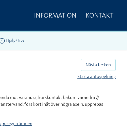
INFORMATION
KONTAKT
Hjälp/Tips
Nästa tecken
Starta autospelning
 vända mot varandra, korskontakt bakom varandra //
nstervänd, förs kort inåt över högra axeln, upprepas
kroppsegna ämnen