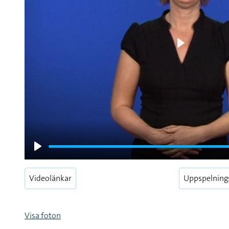
Play
Play
Videolänkar
Uppspelning
Visa foton