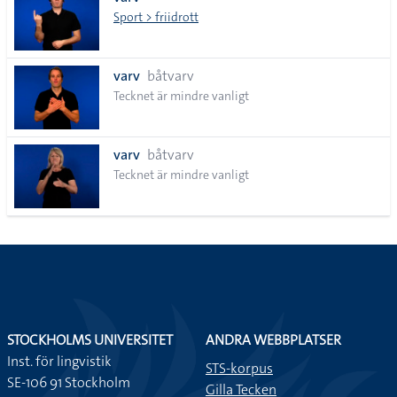
lista
Sport > friidrott
varv
båtvarv
Tecknet är mindre vanligt
varv
båtvarv
Tecknet är mindre vanligt
STOCKHOLMS UNIVERSITET
ANDRA WEBBPLATSER
Inst. för lingvistik
STS-korpus
SE-106 91 Stockholm
Gilla Tecken