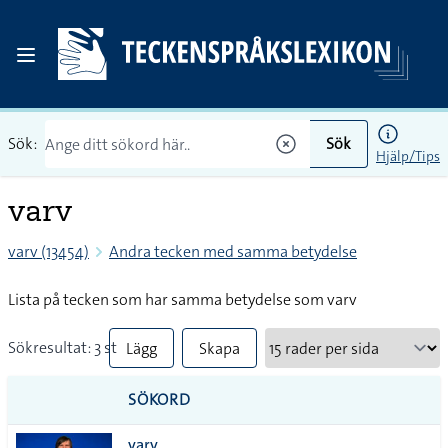
Sök:
Sök
Hjälp/Tips
varv
varv (13454)
Andra tecken med samma betydelse
Lista på tecken som har samma betydelse som varv
Sökresultat: 3 st
Lägg
Skapa
till
PDF
SÖKORD
alla i
varv