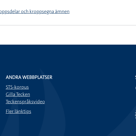
roppsdelar och kroppsegna ämnen
ANDRA WEBBPLATSER
STS-korpus
Gilla Tecken
Teckenspråksvideo
Fler länktips