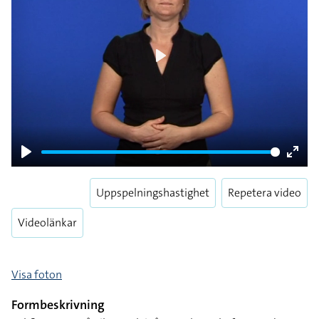
Play
Play
Enter
fulls
Uppspelningshastighet
Repetera video
Videolänkar
Visa foton
Formbeskrivning