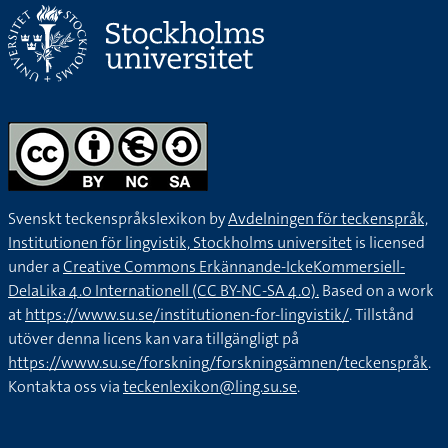
Svenskt teckenspråkslexikon by
Avdelningen för teckenspråk,
Institutionen för lingvistik, Stockholms universitet
is licensed
under a
Creative Commons Erkännande-IckeKommersiell-
DelaLika 4.0 Internationell (CC BY-NC-SA 4.0).
Based on a work
at
https://www.su.se/institutionen-for-lingvistik/
. Tillstånd
utöver denna licens kan vara tillgängligt på
https://www.su.se/forskning/forskningsämnen/teckenspråk
.
Kontakta oss via
teckenlexikon@ling.su.se
.