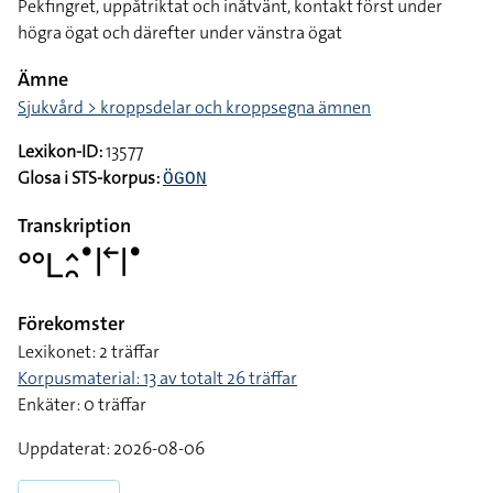
Pekfingret, uppåtriktat och inåtvänt, kontakt först under
högra ögat och därefter under vänstra ögat
Ämne
Sjukvård > kroppsdelar och kroppsegna ämnen
Lexikon-ID:
13577
Glosa i STS-korpus:
ÖGON
Transkription
􌤄􌥈􌤵􌥘􌤟􌥼􌥢􌥼􌤟
Förekomster
Lexikonet: 2 träffar
Korpusmaterial: 13 av totalt 26 träffar
Enkäter: 0 träffar
Uppdaterat: 2026-08-06