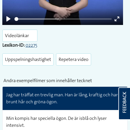
Play
Enter
fullsc
Videolänkar
Lexikon-ID:
02275
Uppspelningshastighet
Repetera video
Andra exempelfilmer som innehåller tecknet
Jag har träffat en trevlig man. Han är lång, kraftig och har
FEEDBACK
brunt hår och gröna ögon.
Min kompis har speciella ögon. De är isblå och lyser
intensivt.