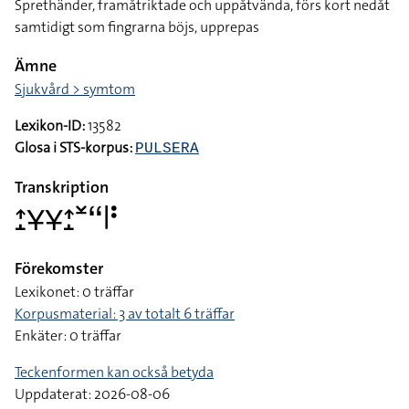
Sprethänder, framåtriktade och uppåtvända, förs kort nedåt
samtidigt som fingrarna böjs, upprepas
Ämne
Sjukvård > symtom
Lexikon-ID:
13582
Glosa i STS-korpus:
PULSERA
Transkription
􌤴􌤸􌥃􌥃􌤴􌤸􌥸􌦨􌥼􌥻
Förekomster
Lexikonet: 0 träffar
Korpusmaterial: 3 av totalt 6 träffar
Enkäter: 0 träffar
Teckenformen kan också betyda
Uppdaterat: 2026-08-06