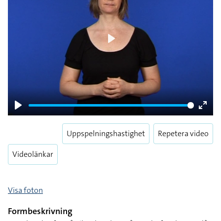
Play
Play
Enter
fulls
Uppspelningshastighet
Repetera video
Videolänkar
Visa foton
Formbeskrivning