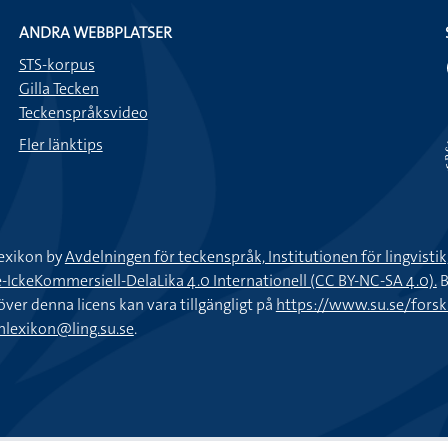
ANDRA WEBBPLATSER
STS-korpus
Gilla Tecken
Teckenspråksvideo
Fler länktips
exikon by
Avdelningen för teckenspråk, Institutionen för lingvisti
keKommersiell-DelaLika 4.0 Internationell (CC BY-NC-SA 4.0).
B
töver denna licens kan vara tillgängligt på
https://www.su.se/fors
nlexikon@ling.su.se
.