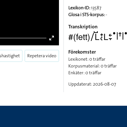
Lexikon-ID:
13587
Glosa i STS-korpus:
-
Transkription
#(fett)􌥠􌥈􌤹􌤴􌥗􌥈􌥓􌥙􌤟􌥼􌦃􌥼
Enter
Förekomster
fullscreen
shastighet
Repetera video
Lexikonet: 0 träffar
Korpusmaterial: 0 träffar
Enkäter: 0 träffar
Uppdaterat: 2026-08-07