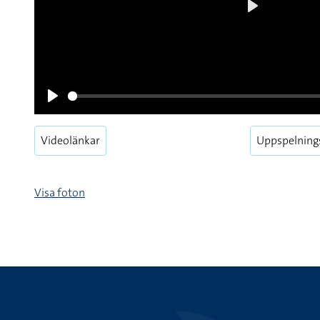
Play
Play
Videolänkar
Uppspelning
Visa foton