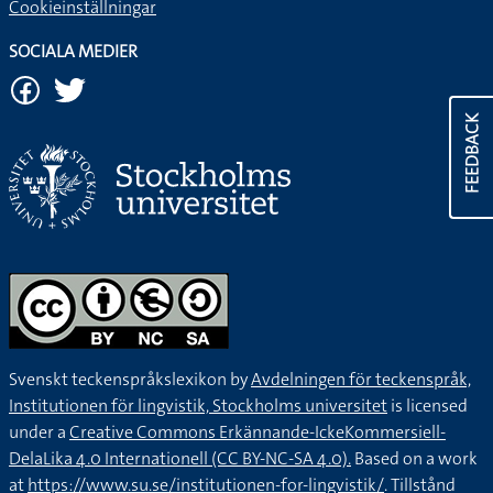
Cookieinställningar
SOCIALA MEDIER
FEEDBACK
Svenskt teckenspråkslexikon by
Avdelningen för teckenspråk,
Institutionen för lingvistik, Stockholms universitet
is licensed
under a
Creative Commons Erkännande-IckeKommersiell-
DelaLika 4.0 Internationell (CC BY-NC-SA 4.0).
Based on a work
at
https://www.su.se/institutionen-for-lingvistik/
. Tillstånd