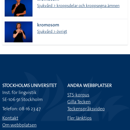
lista
Sjukvård > kroppsdelar och kroppsegna ämnen
kromosom
Sjukvård > övrigt
STOCKHOLMS UNIVERSITET
ANDRA WEBBPLATSER
Inst. för lingvistik
STS-korpus
SE-106 91 Stockholm
Gilla Tecken
Telefon: 08-16 23 47
Teckenspråksvideo
Kontakt
Fler länktips
Om webbplatsen