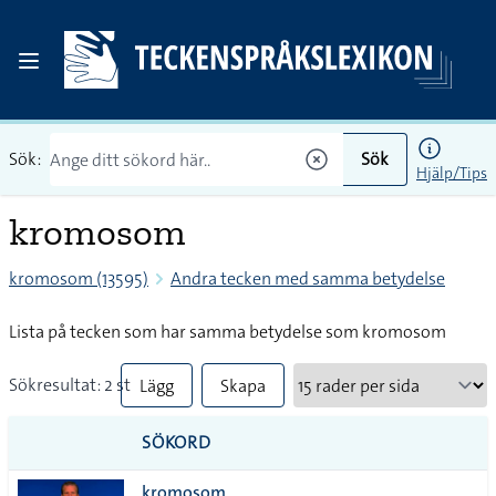
Sök:
Sök
Hjälp/Tips
kromosom
kromosom (13595)
Andra tecken med samma betydelse
Lista på tecken som har samma betydelse som kromosom
Sökresultat: 2 st
Lägg
Skapa
till
PDF
SÖKORD
alla i
kromosom