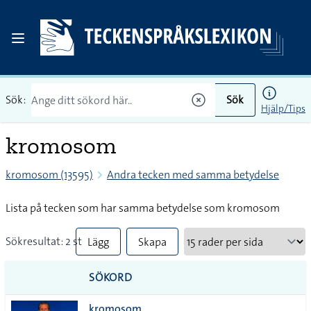
Sök:
Sök
Hjälp/Tips
kromosom
kromosom (13595)
Andra tecken med samma betydelse
Lista på tecken som har samma betydelse som kromosom
Sökresultat: 2 st
Lägg
Skapa
till
PDF
SÖKORD
alla i
kromosom