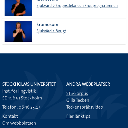
lista
Sjukvård > kroppsdelar och kroppsegna ämnen
kromosom
Sjukvård > övrigt
STOCKHOLMS UNIVERSITET
ANDRA WEBBPLATSER
Inst. för lingvistik
STS-korpus
SE-106 91 Stockholm
Gilla Tecken
Telefon: 08-16 23 47
Teckenspråksvideo
Kontakt
Fler länktips
Om webbplatsen