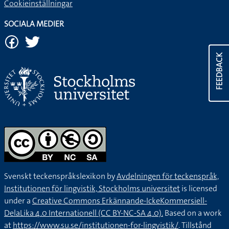
Cookieinställningar
SOCIALA MEDIER
FEEDBACK
Svenskt teckenspråkslexikon by
Avdelningen för teckenspråk,
Institutionen för lingvistik, Stockholms universitet
is licensed
under a
Creative Commons Erkännande-IckeKommersiell-
DelaLika 4.0 Internationell (CC BY-NC-SA 4.0).
Based on a work
at
https://www.su.se/institutionen-for-lingvistik/
. Tillstånd