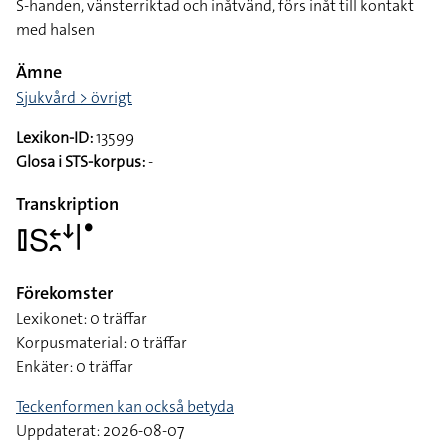
S-handen, vänsterriktad och inåtvänd, förs inåt till kontakt
med halsen
Ämne
Sjukvård > övrigt
Lexikon-ID:
13599
Glosa i STS-korpus:
-
Transkription
􌤞􌥅􌥓􌥘􌦄􌥼􌤟
Förekomster
Lexikonet: 0 träffar
Korpusmaterial: 0 träffar
Enkäter: 0 träffar
Teckenformen kan också betyda
Uppdaterat: 2026-08-07