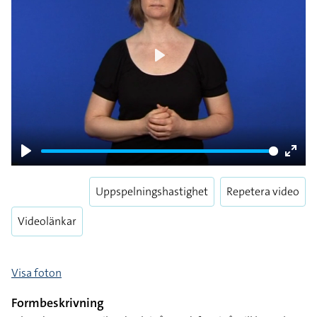
Play
Play
Enter
fulls
Uppspelningshastighet
Repetera video
Videolänkar
Visa foton
Formbeskrivning