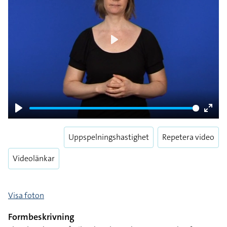
Play
Play
Enter
fulls
Uppspelningshastighet
Repetera video
Videolänkar
Visa foton
Formbeskrivning