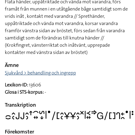
Flata händer, uppåtriktade och vända mot varandra, förs
framåt från munnen i en utåtgående båge samtidigt som de
vrids inåt , kontakt med varandra // Sprethänder,
uppåtriktade och vända mot varandra, korsar varandra
framför vänstra sidan av bröstet, förs sedan från varandra
samtidigt som de förändras till knutna händer //
(Krokfingret, vänsterriktat och inåtvänt, upprepade
kontakter med vänstra sidan av bröstet)
Ämne
Sjukvård > behandling och ingrepp
Lexikon-ID:
13606
Glosa i STS-korpus:
-
Transkription
􌤌􌤵􌥗􌤢􌤢􌤵􌤶􌦃􌥯􌦉􌥲􌦊􌥼􌤟􌥠􌤕􌤵􌥗􌥃􌥃􌤵􌤶􌦎􌥼􌥹􌦉􌦆􌤦􌥠􌤓􌤪􌥓􌥘􌤟􌥼􌥻
Förekomster