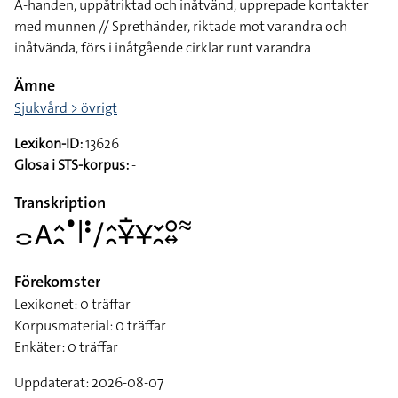
A-handen, uppåtriktad och inåtvänd, upprepade kontakter
med munnen // Sprethänder, riktade mot varandra och
inåtvända, förs i inåtgående cirklar runt varandra
Ämne
Sjukvård > övrigt
Lexikon-ID:
13626
Glosa i STS-korpus:
-
Transkription
􌤌􌤤􌤵􌥘􌤟􌥼􌥻􌥠􌤵􌥘􌥃􌥛􌥃􌥖􌥘􌥰􌦉􌦇
Förekomster
Lexikonet: 0 träffar
Korpusmaterial: 0 träffar
Enkäter: 0 träffar
Uppdaterat: 2026-08-07