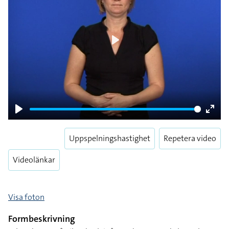
Play
Play
Enter
fulls
Uppspelningshastighet
Repetera video
Videolänkar
Visa foton
Formbeskrivning