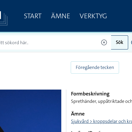
START
ÄMNE
VERKTYG
Sök
Föregående tecken
Formbeskrivning
Sprethänder, uppåtriktade och
Ämne
Sjukvård > kroppsdelar och 