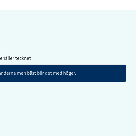
ehåller tecknet
nderna men bäst blir det med höger.