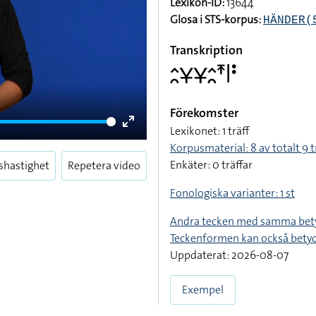
Lexikon-ID:
13644
Glosa i STS-korpus:
HÄNDER(
Transkription
􌤵􌥘􌥃􌥃􌤵􌥘􌥵􌥼􌥻
Förekomster
Lexikonet: 1 träff
Enter
Korpusmaterial: 8 av totalt 9 t
fullscreen
Enkäter: 0 träffar
shastighet
Repetera video
Fonologiska varianter: 1 st
Andra tecken med samma bet
Teckenformen kan också bety
Uppdaterat: 2026-08-07
Exempel