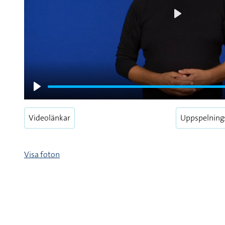
Play
Play
Videolänkar
Uppspelning
Visa foton