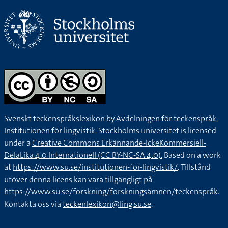
Svenskt teckenspråkslexikon by
Avdelningen för teckenspråk,
Institutionen för lingvistik, Stockholms universitet
is licensed
under a
Creative Commons Erkännande-IckeKommersiell-
DelaLika 4.0 Internationell (CC BY-NC-SA 4.0).
Based on a work
at
https://www.su.se/institutionen-for-lingvistik/
. Tillstånd
utöver denna licens kan vara tillgängligt på
https://www.su.se/forskning/forskningsämnen/teckenspråk
.
Kontakta oss via
teckenlexikon@ling.su.se
.