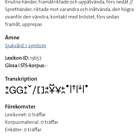
Knutna händer, framåtriktade och uppåtvända, förs nedåt //
Sprethänder, riktade mot varandra och inåtvända, den högra
ovanför den vänstra, kontakt med bröstet, förs sedan
framåt, upprepas
Ämne
Sjukvård > symtom
Lexikon-ID:
13657
Glosa i STS-korpus:
-
Transkription
􌤴􌤸􌤦􌤦􌤴􌤸􌥧􌥠􌤓􌥔􌥘􌥃􌤹􌥃􌥓􌥘􌤟􌥼􌦃􌥼􌦄􌥼􌤟
Förekomster
Lexikonet: 0 träffar
Korpusmaterial: 0 träffar
Enkäter: 0 träffar