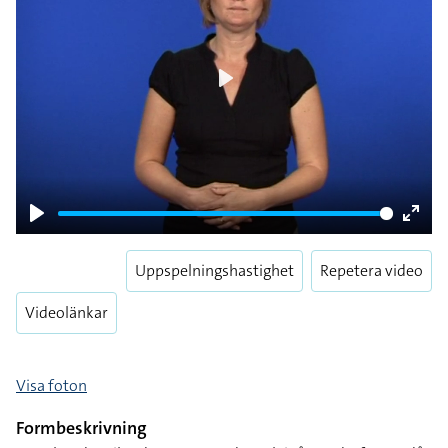
Play
Play
Enter
fulls
Uppspelningshastighet
Repetera video
Videolänkar
Visa foton
Formbeskrivning