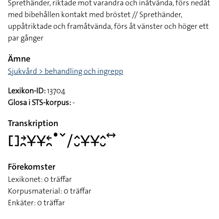
Sprethänder, riktade mot varandra och inåtvända, förs nedåt
med bibehållen kontakt med bröstet // Sprethänder,
uppåtriktade och framåtvända, förs åt vänster och höger ett
par gånger
Ämne
Sjukvård > behandling och ingrepp
Lexikon-ID:
13704
Glosa i STS-korpus:
-
Transkription
􌤓􌥔􌥘􌥃􌥃􌥓􌥘􌤟􌥧􌥠􌤵􌤷􌥃􌥃􌤵􌤷􌥤
Förekomster
Lexikonet: 0 träffar
Korpusmaterial: 0 träffar
Enkäter: 0 träffar