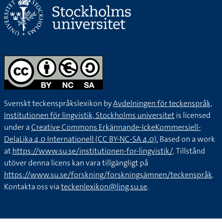
Svenskt teckenspråkslexikon by
Avdelningen för teckenspråk,
Institutionen för lingvistik, Stockholms universitet
is licensed
under a
Creative Commons Erkännande-IckeKommersiell-
DelaLika 4.0 Internationell (CC BY-NC-SA 4.0).
Based on a work
at
https://www.su.se/institutionen-for-lingvistik/
. Tillstånd
utöver denna licens kan vara tillgängligt på
https://www.su.se/forskning/forskningsämnen/teckenspråk
.
Kontakta oss via
teckenlexikon@ling.su.se
.