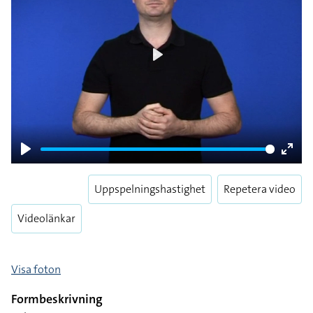
Play
Play
Enter
fulls
Uppspelningshastighet
Repetera video
Videolänkar
Visa foton
Formbeskrivning