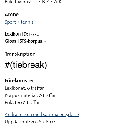
Bokstaveras: T-I-E-B-R-E-A-K
Ämne
Sport > tennis
Lexikon-ID:
13730
Glosa i STS-korpus:
-
Transkription
#(tiebreak)
Förekomster
Lexikonet: 0 träffar
Korpusmaterial: 0 träffar
Enkäter: 0 träffar
Andra tecken med samma betydelse
Uppdaterat: 2026-08-07