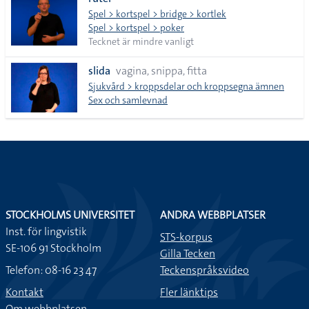
lista
Spel > kortspel > bridge > kortlek
Spel > kortspel > poker
Tecknet är mindre vanligt
slida
vagina, snippa, fitta
Sjukvård > kroppsdelar och kroppsegna ämnen
Sex och samlevnad
STOCKHOLMS UNIVERSITET
ANDRA WEBBPLATSER
Inst. för lingvistik
STS-korpus
SE-106 91 Stockholm
Gilla Tecken
Telefon: 08-16 23 47
Teckenspråksvideo
Kontakt
Fler länktips
Om webbplatsen