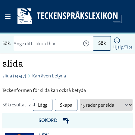
Sök:
Sök
Hjälp/Tips
slida
slida (13747)
Kan även betyda
Teckenformen för slida kan också betyda
Sökresultat: 2 st
Lägg
Skapa
till
PDF
SÖKORD
alla i
ruter