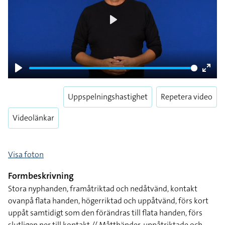
Play
Play
Enter
fulls
Uppspelningshastighet
Repetera video
Videolänkar
Visa foton
Formbeskrivning
Stora nyphanden, framåtriktad och nedåtvänd, kontakt
ovanpå flata handen, högerriktad och uppåtvänd, förs kort
uppåt samtidigt som den förändras till flata handen, förs
slutligen ner till kontakt // Måtthänder, uppåtriktade och