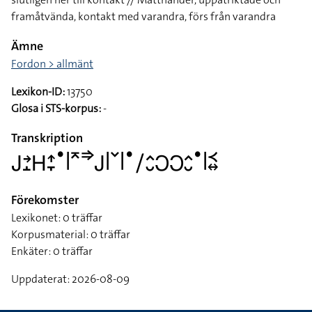
framåtvända, kontakt med varandra, förs från varandra
Ämne
Fordon > allmänt
Lexikon-ID:
13750
Glosa i STS-korpus:
-
Transkription
􌤢􌥔􌤸􌤲􌤴􌥙􌤟􌥼􌥷􌦆􌤢􌥼􌥧􌥼􌤟􌥠􌤵􌤷􌥋􌥋􌤵􌤷􌤟􌥼􌥹􌦉
Förekomster
Lexikonet: 0 träffar
Korpusmaterial: 0 träffar
Enkäter: 0 träffar
Uppdaterat: 2026-08-09