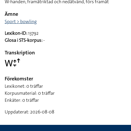
W-handen, framåtriktad och nedåtvänd, förs framåt
Ämne
Sport > bowling
Lexikon-ID:
13792
Glosa i STS-korpus:
-
Transkription
􌤰􌤴􌥙􌦃
Förekomster
Lexikonet: 0 träffar
Korpusmaterial: 0 träffar
Enkäter: 0 träffar
Uppdaterat: 2026-08-08