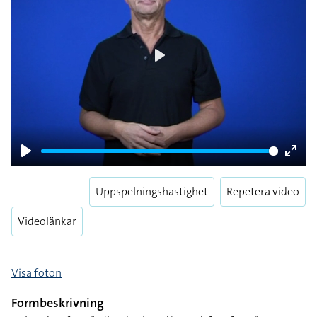
Play
Play
Enter
fulls
Uppspelningshastighet
Repetera video
Videolänkar
Visa foton
Formbeskrivning