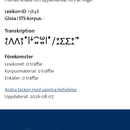
Lexikon-ID:
13848
Glosa i STS-korpus:
-
Transkription
􌤴􌥗􌤣􌤣􌤴􌤶􌤟􌥼􌦄􌥯􌦉􌥱􌦉􌥼􌤟􌥠􌤴􌤸􌤥􌤥􌤴􌤸􌥣
Förekomster
Lexikonet: 0 träffar
Korpusmaterial: 0 träffar
Enkäter: 0 träffar
Andra tecken med samma betydelse
Uppdaterat: 2026-08-07