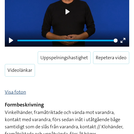
Play
Play
Enter
fulls
Uppspelningshastighet
Repetera video
Videolänkar
Visa foton
Formbeskrivning
Vinkelhänder, framåtriktade och vända mot varandra,
kontakt med varandra, förs sedan inåt i utåtgående båge
samtidigt som de slås från varandra, kontakt // Klohänder,
framåtriktade och uppåtvända, förs åt höger