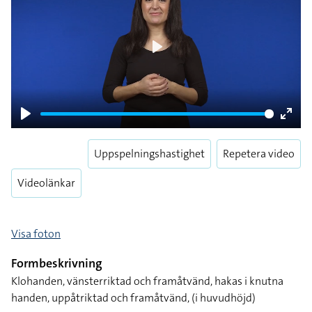
Play
Play
Enter
fulls
Uppspelningshastighet
Repetera video
Videolänkar
Visa foton
Formbeskrivning
Klohanden, vänsterriktad och framåtvänd, hakas i knutna
handen, uppåtriktad och framåtvänd, (i huvudhöjd)