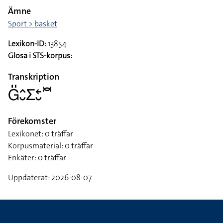
Ämne
Sport > basket
Lexikon-ID:
13854
Glosa i STS-korpus:
-
Transkription
􌤦􌤺􌤵􌤷􌤥􌥓􌤷􌥫
Förekomster
Lexikonet: 0 träffar
Korpusmaterial: 0 träffar
Enkäter: 0 träffar
Uppdaterat: 2026-08-07