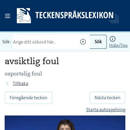
Sök:
Sök
Hjälp/Tips
avsiktlig foul
osportslig foul
Tillbaka
Föregående tecken
Nästa tecken
Starta autospelning