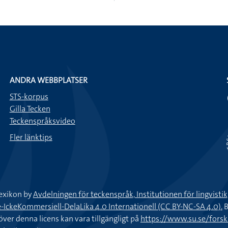
ANDRA WEBBPLATSER
STS-korpus
Gilla Tecken
Teckenspråksvideo
Fler länktips
exikon by
Avdelningen för teckenspråk, Institutionen för lingvisti
keKommersiell-DelaLika 4.0 Internationell (CC BY-NC-SA 4.0).
B
töver denna licens kan vara tillgängligt på
https://www.su.se/fors