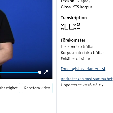
Lexikon-ID:
13885
Glosa i STS-korpus:
-
Transkription
􌥖􌥘􌥈􌥈􌥖􌥘􌥰􌦌
Förekomster
Lexikonet: 0 träffar
Korpusmaterial: 0 träffar
Enkäter: 0 träffar
Fonologiska varianter: 1 st
Enter
Andra tecken med samma bet
fullscreen
Uppdaterat: 2026-08-07
shastighet
Repetera video