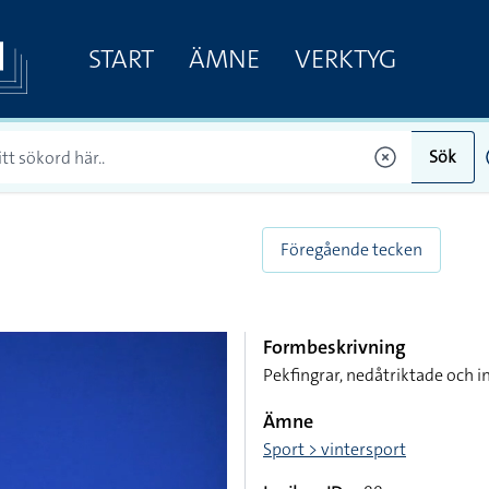
START
ÄMNE
VERKTYG
Sök
Föregående tecken
Formbeskrivning
Pekfingrar, nedåtriktade och i
Ämne
Sport > vintersport