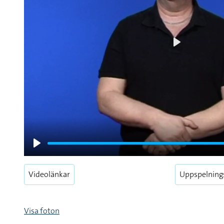
Play
Play
Videolänkar
Uppspelning
Visa foton