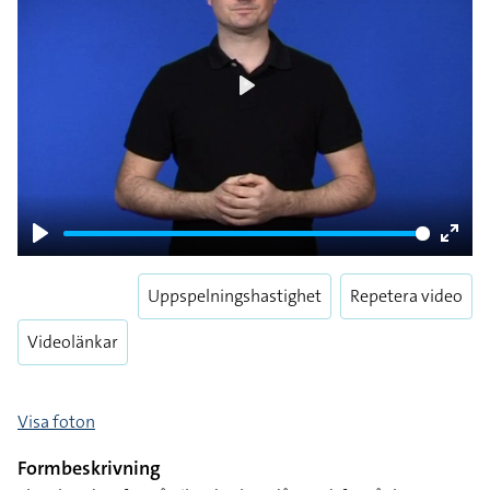
Play
Play
Enter
fulls
Uppspelningshastighet
Repetera video
Videolänkar
Visa foton
Formbeskrivning