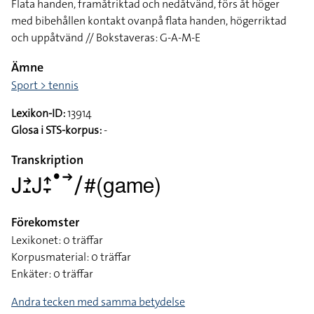
Flata handen, framåtriktad och nedåtvänd, förs åt höger
med bibehållen kontakt ovanpå flata handen, högerriktad
och uppåtvänd // Bokstaveras: G-A-M-E
Ämne
Sport > tennis
Lexikon-ID:
13914
Glosa i STS-korpus:
-
Transkription
􌤢􌥔􌤸􌤢􌤴􌥙􌤟􌥣􌥠#(game)
Förekomster
Lexikonet: 0 träffar
Korpusmaterial: 0 träffar
Enkäter: 0 träffar
Andra tecken med samma betydelse