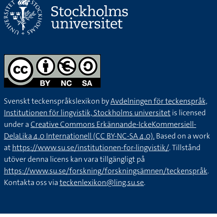
Svenskt teckenspråkslexikon by
Avdelningen för teckenspråk,
Institutionen för lingvistik, Stockholms universitet
is licensed
under a
Creative Commons Erkännande-IckeKommersiell-
DelaLika 4.0 Internationell (CC BY-NC-SA 4.0).
Based on a work
at
https://www.su.se/institutionen-for-lingvistik/
. Tillstånd
utöver denna licens kan vara tillgängligt på
https://www.su.se/forskning/forskningsämnen/teckenspråk
.
Kontakta oss via
teckenlexikon@ling.su.se
.