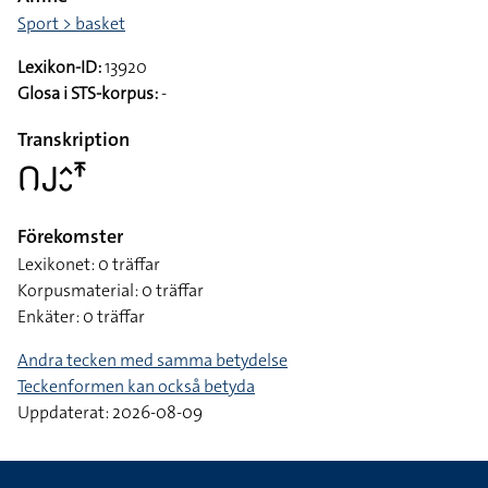
Sport > basket
Lexikon-ID:
13920
Glosa i STS-korpus:
-
Transkription
􌤂􌤢􌤵􌤷􌥵
Förekomster
Lexikonet: 0 träffar
Korpusmaterial: 0 träffar
Enkäter: 0 träffar
Andra tecken med samma betydelse
Teckenformen kan också betyda
Uppdaterat: 2026-08-09