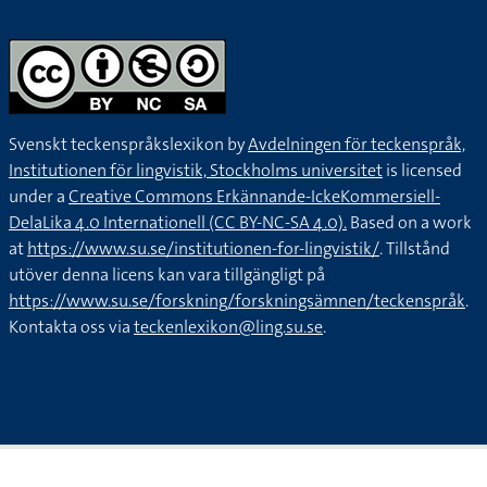
Svenskt teckenspråkslexikon by
Avdelningen för teckenspråk,
Institutionen för lingvistik, Stockholms universitet
is licensed
under a
Creative Commons Erkännande-IckeKommersiell-
DelaLika 4.0 Internationell (CC BY-NC-SA 4.0).
Based on a work
at
https://www.su.se/institutionen-for-lingvistik/
. Tillstånd
utöver denna licens kan vara tillgängligt på
https://www.su.se/forskning/forskningsämnen/teckenspråk
.
Kontakta oss via
teckenlexikon@ling.su.se
.