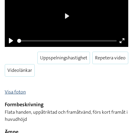
Play
Play
Enter
fulls
Uppspelningshastighet
Repetera video
Videolänkar
Visa foton
Formbeskrivning
Flata handen, uppåtriktad och framåtvänd, förs kort framåt i
huvudhöjd
Ämne