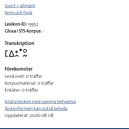
Sport > allmänt
Kemi och fysik
Lexikon-ID:
13952
Glosa i STS-korpus:
-
Transkription
􌤕􌤩􌥓􌥘􌤟􌥰􌦌
Förekomster
Lexikonet: 0 träffar
Korpusmaterial: 0 träffar
Enkäter: 0 träffar
Andra tecken med samma betydelse
Teckenformen kan också betyda
Uppdaterat: 2026-08-08