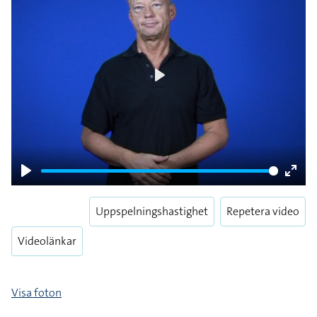
Play
Play
Enter
fulls
Uppspelningshastighet
Repetera video
Videolänkar
Visa foton