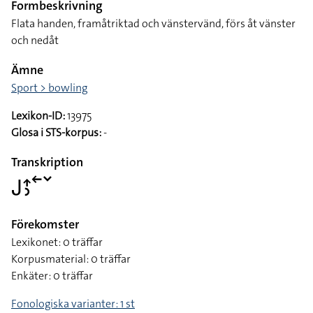
Formbeskrivning
Flata handen, framåtriktad och vänstervänd, förs åt vänster
och nedåt
Ämne
Sport > bowling
Lexikon-ID:
13975
Glosa i STS-korpus:
-
Transkription
􌤢􌤴􌤶􌥢􌥧
Förekomster
Lexikonet: 0 träffar
Korpusmaterial: 0 träffar
Enkäter: 0 träffar
Fonologiska varianter: 1 st