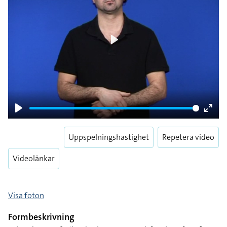
Play
Play
Enter
fulls
Uppspelningshastighet
Repetera video
Videolänkar
Visa foton
Formbeskrivning