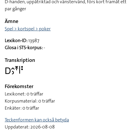
D-handen, uppåtriktad och vänstervänd, förs kort framåt ett
par gånger
Ämne
Spel > kortspel > poker
Lexikon-ID:
13987
Glosa i STS-korpus:
-
Transkription
􌦫􌤵􌤶􌥵􌥼􌥻
Förekomster
Lexikonet: 0 träffar
Korpusmaterial: 0 träffar
Enkäter: 0 träffar
Teckenformen kan också betyda
Uppdaterat: 2026-08-08