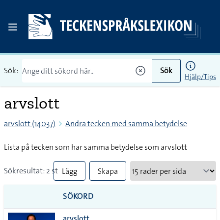
Sök:
Sök
Hjälp/Tips
arvslott
arvslott (14037)
Andra tecken med samma betydelse
Lista på tecken som har samma betydelse som arvslott
Sökresultat: 2 st
Lägg
Skapa
till
PDF
SÖKORD
alla i
arvslott