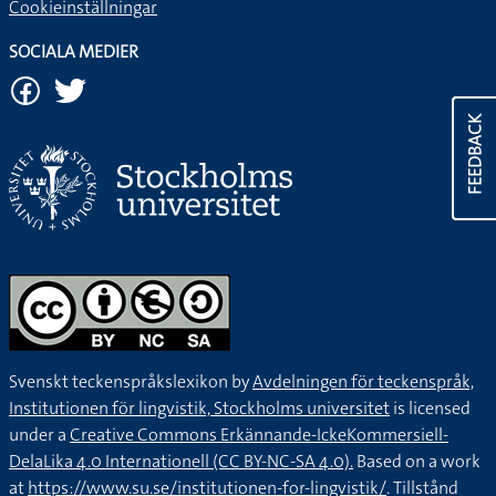
Cookieinställningar
SOCIALA MEDIER
FEEDBACK
Svenskt teckenspråkslexikon by
Avdelningen för teckenspråk,
Institutionen för lingvistik, Stockholms universitet
is licensed
under a
Creative Commons Erkännande-IckeKommersiell-
DelaLika 4.0 Internationell (CC BY-NC-SA 4.0).
Based on a work
at
https://www.su.se/institutionen-for-lingvistik/
. Tillstånd