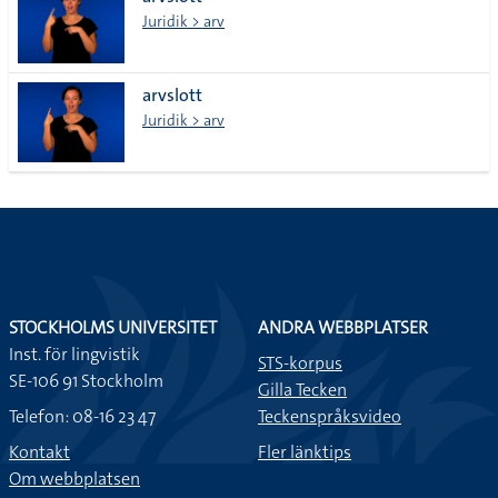
lista
Juridik > arv
arvslott
Juridik > arv
STOCKHOLMS UNIVERSITET
ANDRA WEBBPLATSER
Inst. för lingvistik
STS-korpus
SE-106 91 Stockholm
Gilla Tecken
Telefon: 08-16 23 47
Teckenspråksvideo
Kontakt
Fler länktips
Om webbplatsen