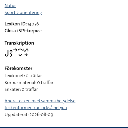
Natur
Sport > orientering
Lexikon-ID:
14076
Glosa i STS-korpus:
-
Transkription
􌤢􌤴􌤶􌥣􌥯􌦀􌥲􌥽
Förekomster
Lexikonet: 0 träffar
Korpusmaterial: 0 träffar
Enkäter: 0 träffar
Andra tecken med samma betydelse
Teckenformen kan också betyda
Uppdaterat: 2026-08-09