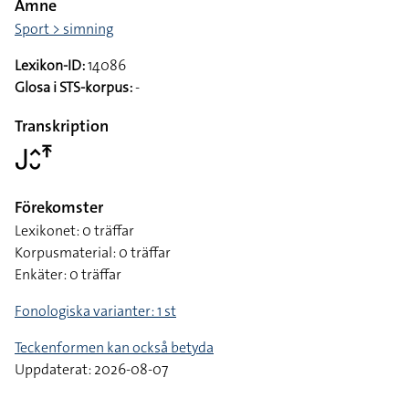
Ämne
Sport > simning
Lexikon-ID:
14086
Glosa i STS-korpus:
-
Transkription
􌤢􌤵􌤷􌥵
Förekomster
Lexikonet: 0 träffar
Korpusmaterial: 0 träffar
Enkäter: 0 träffar
Fonologiska varianter: 1 st
Teckenformen kan också betyda
Uppdaterat: 2026-08-07