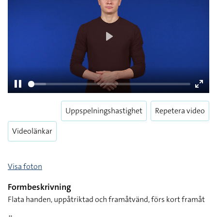
Play
Uppspelningshastighet
Repetera video
Pause
Enter
fulls
Videolänkar
Visa foton
Formbeskrivning
Flata handen, uppåtriktad och framåtvänd, förs kort framåt