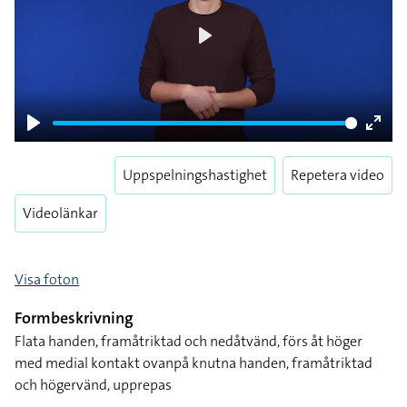
Play
Play
Enter
fulls
Uppspelningshastighet
Repetera video
Videolänkar
Visa foton
Formbeskrivning
Flata handen, framåtriktad och nedåtvänd, förs åt höger
med medial kontakt ovanpå knutna handen, framåtriktad
och högervänd, upprepas