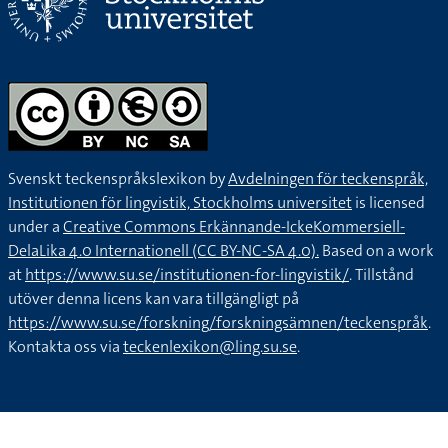
Svenskt teckenspråkslexikon by
Avdelningen för teckenspråk,
Institutionen för lingvistik, Stockholms universitet
is licensed
under a
Creative Commons Erkännande-IckeKommersiell-
DelaLika 4.0 Internationell (CC BY-NC-SA 4.0).
Based on a work
at
https://www.su.se/institutionen-for-lingvistik/
. Tillstånd
utöver denna licens kan vara tillgängligt på
https://www.su.se/forskning/forskningsämnen/teckenspråk
.
Kontakta oss via
teckenlexikon@ling.su.se
.