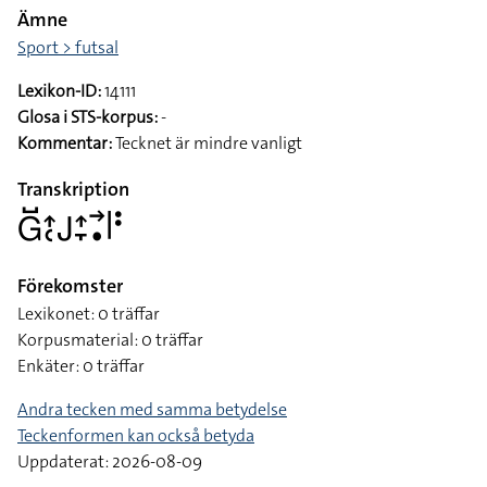
Ämne
Sport > futsal
Lexikon-ID:
14111
Glosa i STS-korpus:
-
Kommentar:
Tecknet är mindre vanligt
Transkription
􌤦􌤹􌤴􌥗􌤢􌤴􌥙􌥣􌥡􌥼􌥻
Förekomster
Lexikonet: 0 träffar
Korpusmaterial: 0 träffar
Enkäter: 0 träffar
Andra tecken med samma betydelse
Teckenformen kan också betyda
Uppdaterat: 2026-08-09