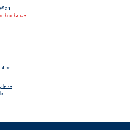
)@en
om kränkande
räffar
ydelse
da