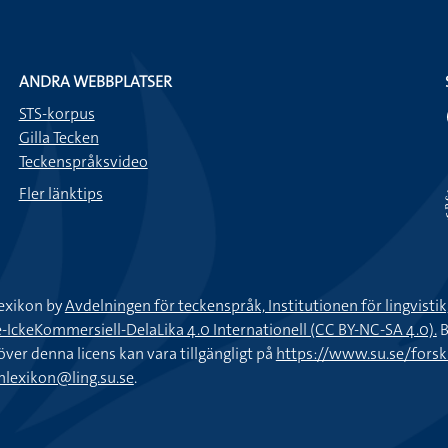
ANDRA WEBBPLATSER
STS-korpus
Gilla Tecken
Teckenspråksvideo
Fler länktips
exikon by
Avdelningen för teckenspråk, Institutionen för lingvisti
keKommersiell-DelaLika 4.0 Internationell (CC BY-NC-SA 4.0).
B
töver denna licens kan vara tillgängligt på
https://www.su.se/fors
nlexikon@ling.su.se
.