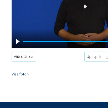
Play
Play
Videolänkar
Uppspelning
Visa foton