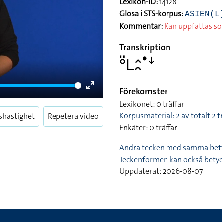
Lexikon-ID:
14128
Glosa i STS-korpus:
ASIEN(L
Kommentar:
Kan uppfattas s
Transkription
􌤅􌤺􌥈􌤵􌥘􌤟􌦄
Förekomster
Enter
Lexikonet: 0 träffar
fullscreen
Korpusmaterial: 2 av totalt 2 t
shastighet
Repetera video
Enkäter: 0 träffar
Andra tecken med samma bet
Teckenformen kan också bety
Uppdaterat: 2026-08-07