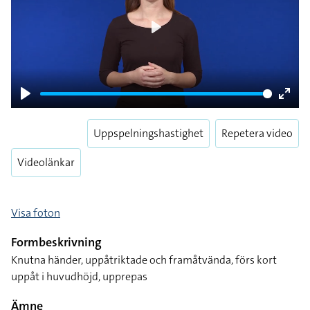
Play
Play
Enter
fulls
Uppspelningshastighet
Repetera video
Videolänkar
Visa foton
Formbeskrivning
Knutna händer, uppåtriktade och framåtvända, förs kort
uppåt i huvudhöjd, upprepas
Ämne