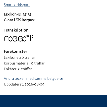
Sport > ridsport
Lexikon-ID:
14134
Glosa i STS-korpus:
-
Transkription
􌤂􌤵􌤷􌤦􌤦􌤵􌤷􌥷􌥼􌥻
Förekomster
Lexikonet: 0 träffar
Korpusmaterial: 0 träffar
Enkäter: 0 träffar
Andra tecken med samma betydelse
Uppdaterat: 2026-08-09