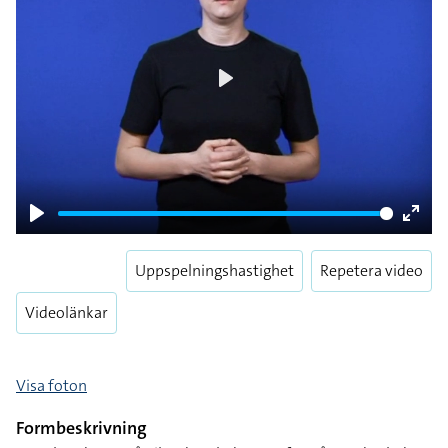
Play
Play
Enter
fulls
Uppspelningshastighet
Repetera video
Videolänkar
Visa foton
Formbeskrivning