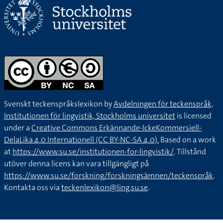
Svenskt teckenspråkslexikon by
Avdelningen för teckenspråk,
Institutionen för lingvistik, Stockholms universitet
is licensed
under a
Creative Commons Erkännande-IckeKommersiell-
DelaLika 4.0 Internationell (CC BY-NC-SA 4.0).
Based on a work
at
https://www.su.se/institutionen-for-lingvistik/
. Tillstånd
utöver denna licens kan vara tillgängligt på
https://www.su.se/forskning/forskningsämnen/teckenspråk
.
Kontakta oss via
teckenlexikon@ling.su.se
.