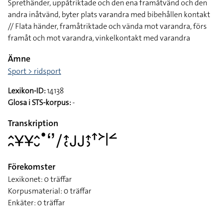
Sprethänder, uppåtriktade och den ena framåtvänd och den
andra inåtvänd, byter plats varandra med bibehållen kontakt
// Flata händer, framåtriktade och vända mot varandra, förs
framåt och mot varandra, vinkelkontakt med varandra
Ämne
Sport > ridsport
Lexikon-ID:
14138
Glosa i STS-korpus:
-
Transkription
􌤵􌥘􌥃􌥃􌤵􌤷􌤟􌥬􌥠􌤴􌥗􌤢􌤢􌤴􌤶􌦃􌦅􌥼􌥮
Förekomster
Lexikonet: 0 träffar
Korpusmaterial: 0 träffar
Enkäter: 0 träffar