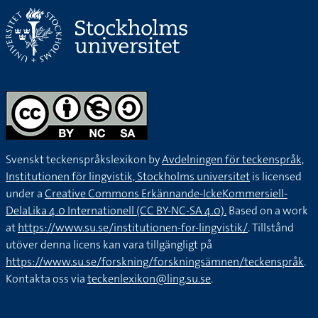
Svenskt teckenspråkslexikon by
Avdelningen för teckenspråk,
Institutionen för lingvistik, Stockholms universitet
is licensed
under a
Creative Commons Erkännande-IckeKommersiell-
DelaLika 4.0 Internationell (CC BY-NC-SA 4.0).
Based on a work
at
https://www.su.se/institutionen-for-lingvistik/
. Tillstånd
utöver denna licens kan vara tillgängligt på
https://www.su.se/forskning/forskningsämnen/teckenspråk
.
Kontakta oss via
teckenlexikon@ling.su.se
.