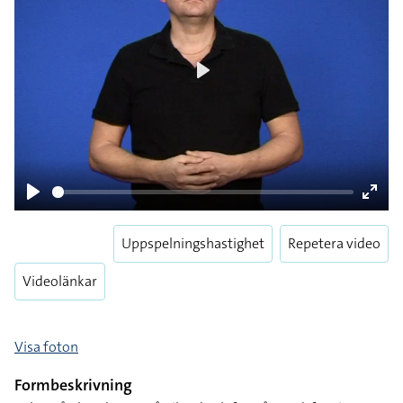
Play
Pause
Enter
fulls
Uppspelningshastighet
Repetera video
Videolänkar
Visa foton
Formbeskrivning