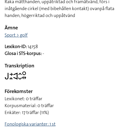
Raka måtthanden, uppåtriktad och framåtvänd, förs i
inåtgående cirkel (med bibehållen kontakt) ovanpå flata
handen, högerriktad och uppåtvänd
Ämne
Sport > golf
Lexikon-ID:
14158
Glosa i STS-korpus:
-
Transkription
􌤢􌥔􌤸􌥉􌤵􌤷􌥰􌦉
Förekomster
Lexikonet: 0 träffar
Korpusmaterial: 0 träffar
Enkäter: 17 träffar (11%)
Fonologiska varianter: 1 st