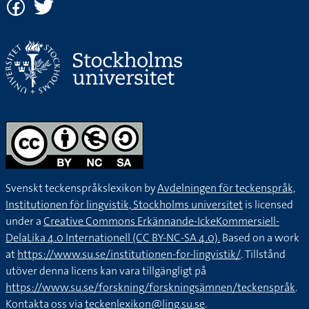
Svenskt teckenspråkslexikon by
Avdelningen för teckenspråk,
Institutionen för lingvistik, Stockholms universitet
is licensed
under a
Creative Commons Erkännande-IckeKommersiell-
DelaLika 4.0 Internationell (CC BY-NC-SA 4.0).
Based on a work
at
https://www.su.se/institutionen-for-lingvistik/
. Tillstånd
utöver denna licens kan vara tillgängligt på
https://www.su.se/forskning/forskningsämnen/teckenspråk
.
Kontakta oss via
teckenlexikon@ling.su.se
.