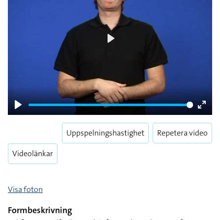
Play
Play
Enter
fulls
Uppspelningshastighet
Repetera video
Videolänkar
Visa foton
Formbeskrivning