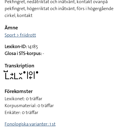
Pekfingret, nedåtriktat och inåtvänt, kontakt ovanpå
pekfingret, högerriktat och inåtvänt, förs i högergående
cirkel, kontakt
Ämne
Sport > friidrott
Lexikon-ID:
14185
Glosa i STS-korpus:
-
Transkription
􌥈􌤹􌥔􌥘􌥈􌥖􌥘􌤟􌥼􌥰􌦈􌥼􌤟
Förekomster
Lexikonet: 0 träffar
Korpusmaterial: 0 träffar
Enkäter: 0 träffar
Fonologiska varianter: 1 st