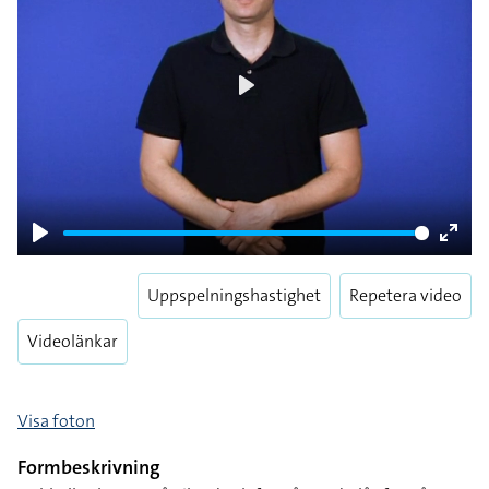
Play
Play
Enter
fulls
Uppspelningshastighet
Repetera video
Videolänkar
Visa foton
Formbeskrivning