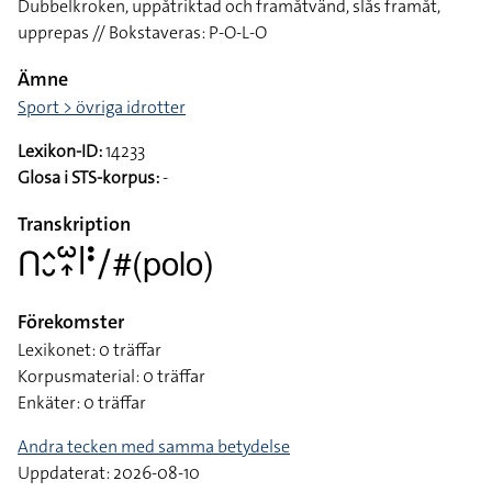
Dubbelkroken, uppåtriktad och framåtvänd, slås framåt,
upprepas // Bokstaveras: P-O-L-O
Ämne
Sport > övriga idrotter
Lexikon-ID:
14233
Glosa i STS-korpus:
-
Transkription
􌤽􌤵􌤷􌥱􌥾􌥼􌥻􌥠#(polo)
Förekomster
Lexikonet: 0 träffar
Korpusmaterial: 0 träffar
Enkäter: 0 träffar
Andra tecken med samma betydelse
Uppdaterat: 2026-08-10