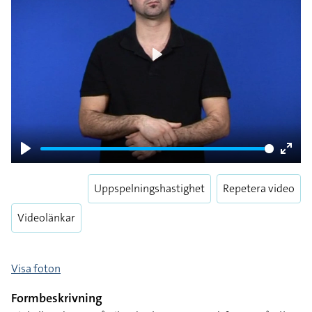
Play
Play
Enter
fulls
Uppspelningshastighet
Repetera video
Videolänkar
Visa foton
Formbeskrivning