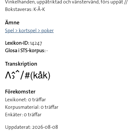
Vinkelhanden, uppåtriktad och vänstervänd, förs uppåt //
Bokstaveras: K-Å-K
Ämne
Spel > kortspel > poker
Lexikon-ID:
14247
Glosa i STS-korpus:
-
Transkription
􌤣􌤵􌤶􌥦􌥠#(kåk)
Förekomster
Lexikonet: 0 träffar
Korpusmaterial: 0 träffar
Enkäter: 0 träffar
Uppdaterat: 2026-08-08