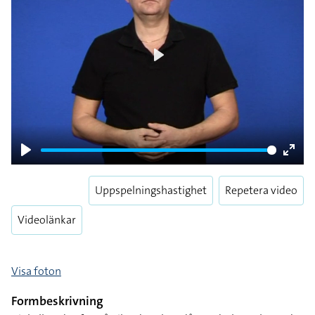
Play
Play
Enter
fulls
Uppspelningshastighet
Repetera video
Videolänkar
Visa foton
Formbeskrivning