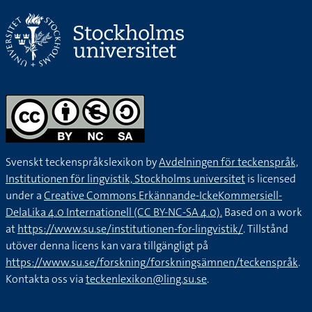
Svenskt teckenspråkslexikon by
Avdelningen för teckenspråk,
Institutionen för lingvistik, Stockholms universitet
is licensed
under a
Creative Commons Erkännande-IckeKommersiell-
DelaLika 4.0 Internationell (CC BY-NC-SA 4.0).
Based on a work
at
https://www.su.se/institutionen-for-lingvistik/
. Tillstånd
utöver denna licens kan vara tillgängligt på
https://www.su.se/forskning/forskningsämnen/teckenspråk
.
Kontakta oss via
teckenlexikon@ling.su.se
.