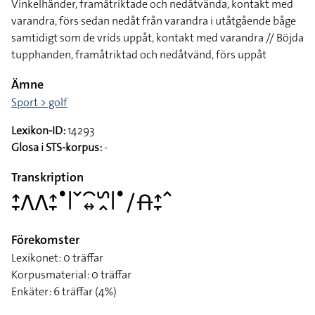
Vinkelhänder, framåtriktade och nedåtvända, kontakt med
varandra, förs sedan nedåt från varandra i utåtgående båge
samtidigt som de vrids uppåt, kontakt med varandra // Böjda
tupphanden, framåtriktad och nedåtvänd, förs uppåt
Ämne
Sport > golf
Lexikon-ID:
14293
Glosa i STS-korpus:
-
Transkription
􌤴􌥙􌤣􌤣􌤴􌥙􌤟􌥼􌥧􌥯􌦉􌥲􌥿􌥼􌤟􌥠􌤯􌤴􌥙􌥦
Förekomster
Lexikonet: 0 träffar
Korpusmaterial: 0 träffar
Enkäter: 6 träffar (4%)