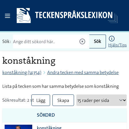
Sök:
Sök
Hjälp/Tips
konståkning
konståkning (14354)
Andra tecken med samma betydelse
Lista på tecken som har samma betydelse som konståkning
Sökresultat: 2 st
Lägg
Skapa
till
PDF
SÖKORD
alla i
konståkning