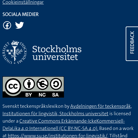
Cookieinställningar
SOCIALA MEDIER
FEEDBACK
Svenskt teckenspråkslexikon by
Avdelningen för teckenspråk,
Institutionen för lingvistik, Stockholms universitet
is licensed
under a
Creative Commons Erkännande-IckeKommersiell-
DelaLika 4.0 Internationell (CC BY-NC-SA 4.0).
Based on a work
at
https://www.su.se/institutionen-for-lingvistik/
. Tillstånd