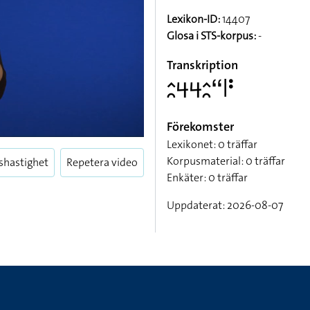
Lexikon-ID:
14407
Glosa i STS-korpus:
-
Transkription
􌤵􌥘􌦪􌦪􌤵􌥘􌦨􌥼􌥻
Förekomster
Lexikonet: 0 träffar
Korpusmaterial: 0 träffar
shastighet
Repetera video
Enkäter: 0 träffar
Uppdaterat: 2026-08-07