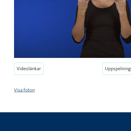
Videolänkar
Uppspelning
Visa foton