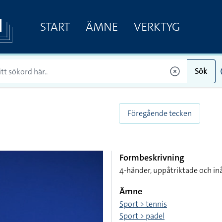
START
ÄMNE
VERKTYG
Sök
Föregående tecken
Formbeskrivning
4-händer, uppåtriktade och inå
Ämne
Sport > tennis
Sport > padel