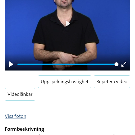
Play
Play
Enter
fulls
Uppspelningshastighet
Repetera video
Videolänkar
Visa foton
Formbeskrivning