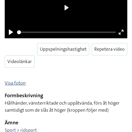
Play
Play
Enter
fulls
Uppspelningshastighet
Repetera video
Videolänkar
Visa foton
Formbeskrivning