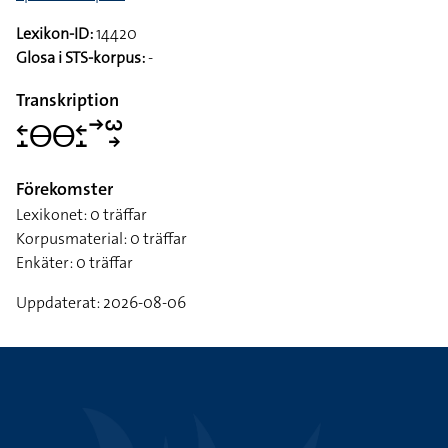
Hållhänder, vänsterriktade och uppåtvända, förs åt höger
samtidigt som de slås åt höger (kroppen följer med)
Ämne
Sport > ridsport
Lexikon-ID:
14420
Glosa i STS-korpus:
-
Transkription
􌥓􌤸􌤫􌤫􌥓􌤸􌥣􌥱􌥽
Förekomster
Lexikonet: 0 träffar
Korpusmaterial: 0 träffar
Enkäter: 0 träffar
Uppdaterat: 2026-08-06