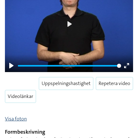
Play
Play
Enter
fulls
Uppspelningshastighet
Repetera video
Videolänkar
Visa foton
Formbeskrivning