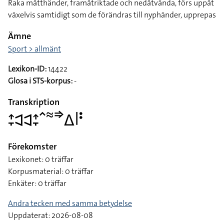
Raka måtthänder, framåtriktade och nedåtvända, förs uppåt
växelvis samtidigt som de förändras till nyphänder, upprepas
Ämne
Sport > allmänt
Lexikon-ID:
14422
Glosa i STS-korpus:
-
Transkription
􌤴􌥙􌥉􌥉􌤴􌥙􌥦􌦇􌦆􌤩􌥼􌥻
Förekomster
Lexikonet: 0 träffar
Korpusmaterial: 0 träffar
Enkäter: 0 träffar
Andra tecken med samma betydelse
Uppdaterat: 2026-08-08