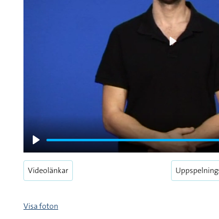
Play
Play
Videolänkar
Uppspelning
Visa foton