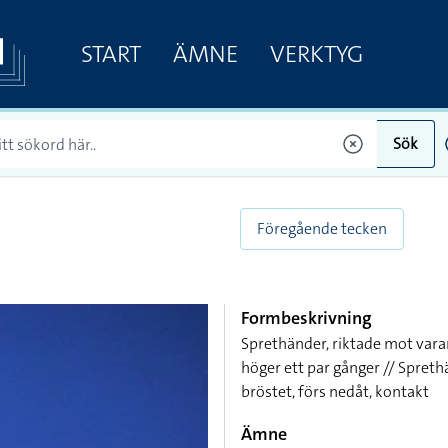
START
ÄMNE
VERKTYG
Sök
Föregående tecken
Formbeskrivning
Sprethänder, riktade mot varan
höger ett par gånger // Spret
bröstet, förs nedåt, kontakt
Ämne