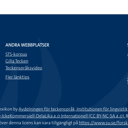
ANDRA WEBBPLATSER
STS-korpus
Gilla Tecken
Teckenspråksvideo
Fler länktips
exikon by
Avdelningen för teckenspråk, Institutionen för lingvisti
keKommersiell-DelaLika 4.0 Internationell (CC BY-NC-SA 4.0).
B
töver denna licens kan vara tillgängligt på
https://www.su.se/fors