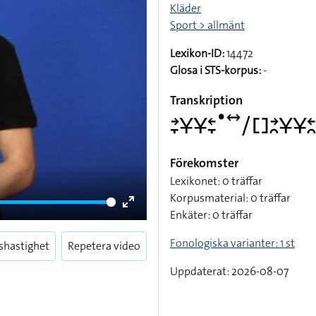
Kläder
Sport > allmänt
Lexikon-ID:
14472
Glosa i STS-korpus:
-
Transkription
􌥔􌥙􌥃􌥃􌥓􌥙􌤟􌥤􌥠􌤓􌥔􌥘􌥃􌥃􌥓􌥘
Förekomster
Lexikonet: 0 träffar
Korpusmaterial: 0 träffar
Enkäter: 0 träffar
Enter
fullscreen
Fonologiska varianter: 1 st
shastighet
Repetera video
Uppdaterat: 2026-08-07