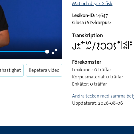
Mat och dryck > fisk
Lexikon-ID:
14647
Glosa i STS-korpus:
-
Transkription
􌤢􌥓􌥘􌥢􌥲􌦌􌥠􌤴􌥗􌥋􌥋􌤴􌤶􌤟􌥼􌥹􌦉􌥼􌥻
Enter
Förekomster
fullscreen
Lexikonet: 0 träffar
shastighet
Repetera video
Korpusmaterial: 0 träffar
Enkäter: 0 träffar
Andra tecken med samma bet
Uppdaterat: 2026-08-06