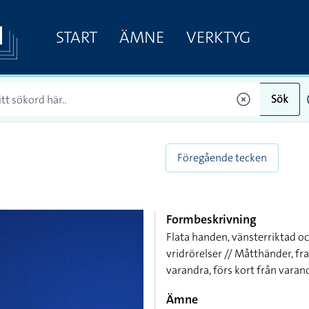
START
ÄMNE
VERKTYG
Sök
Föregående tecken
Formbeskrivning
Flata handen, vänsterriktad o
vridrörelser // Måtthänder, f
varandra, förs kort från varan
Ämne