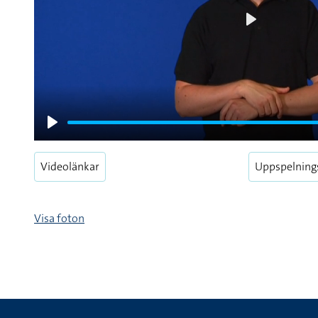
Play
Play
Videolänkar
Uppspelning
Visa foton