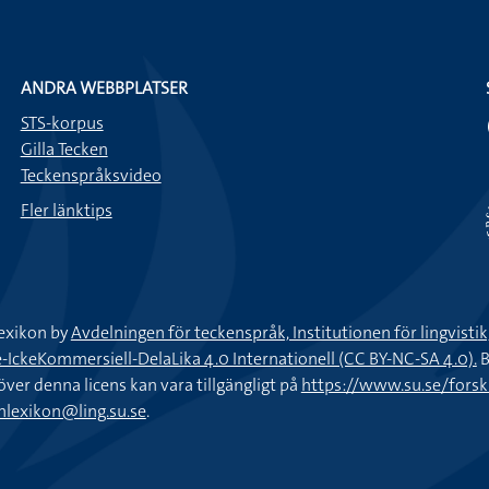
ANDRA WEBBPLATSER
STS-korpus
Gilla Tecken
Teckenspråksvideo
Fler länktips
exikon by
Avdelningen för teckenspråk, Institutionen för lingvisti
keKommersiell-DelaLika 4.0 Internationell (CC BY-NC-SA 4.0).
B
töver denna licens kan vara tillgängligt på
https://www.su.se/fors
nlexikon@ling.su.se
.